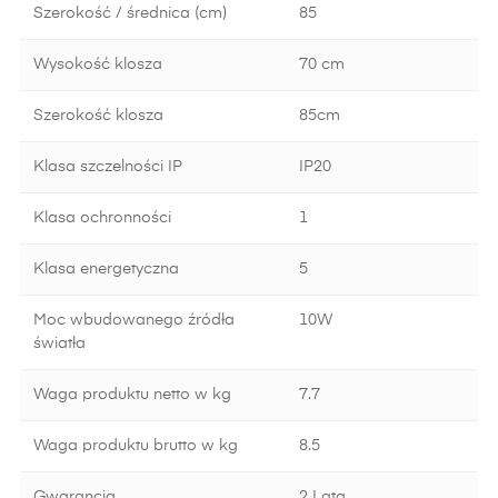
Szerokość / średnica (cm)
85
Wysokość klosza
70 cm
Szerokość klosza
85cm
Klasa szczelności IP
IP20
Klasa ochronności
1
Klasa energetyczna
5
Moc wbudowanego źródła
10W
światła
Waga produktu netto w kg
7.7
Waga produktu brutto w kg
8.5
Gwarancja
2 Lata