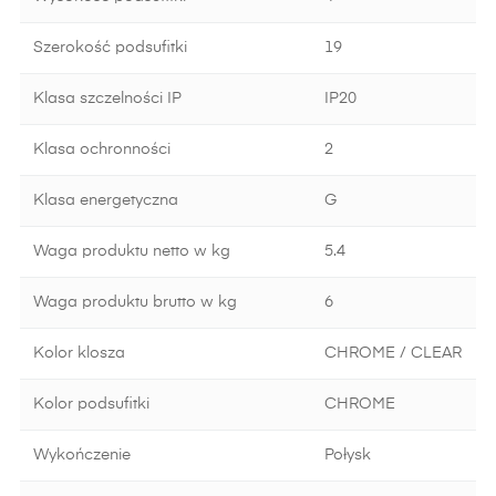
Szerokość podsufitki
19
Klasa szczelności IP
IP20
Klasa ochronności
2
Klasa energetyczna
G
Waga produktu netto w kg
5.4
Waga produktu brutto w kg
6
Kolor klosza
CHROME / CLEAR
Kolor podsufitki
CHROME
Wykończenie
Połysk