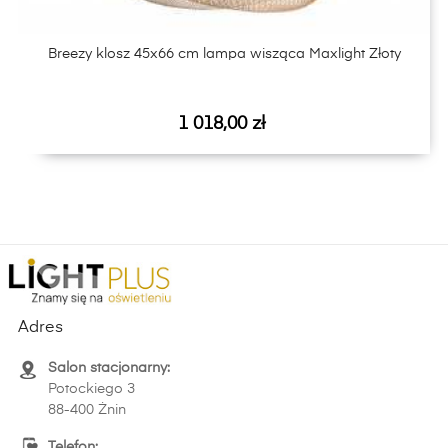
Breezy klosz 45x66 cm lampa wisząca Maxlight Złoty
Cena
1 018,00 zł
Adres
Salon stacjonarny:
Potockiego 3
88-400 Żnin
Telefon: