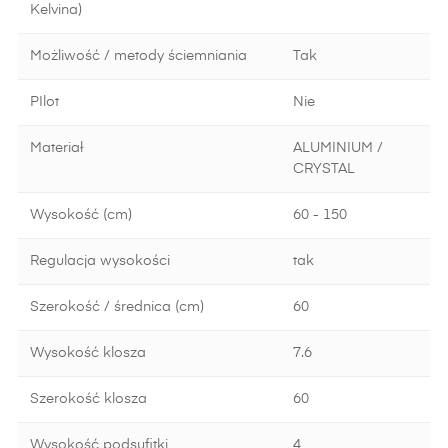
Kelvina)
Możliwość / metody ściemniania
Tak
PIlot
Nie
Materiał
ALUMINIUM /
CRYSTAL
Wysokość (cm)
60 - 150
Regulacja wysokości
tak
Szerokość / średnica (cm)
60
Wysokość klosza
7.6
Szerokość klosza
60
Wysokość podsufitki
4