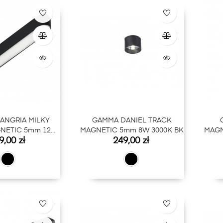
ANGRIA MILKY
GAMMA DANIEL TRACK
NETIC 5mm 12W
MAGNETIC 5mm 8W 3000K BK
MAGN
na
Cena
9,00 zł
249,00 zł
LUTOOTH BK