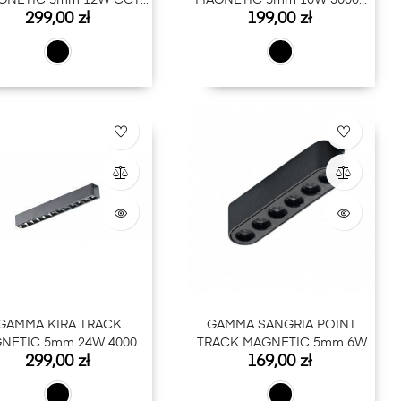
GNETIC 5mm 12W CCT
MAGNETIC 5mm 10W 3000K
Cena
Cena
299,00 zł
199,00 zł
BLUTOOTH BK
BK
GAMMA KIRA TRACK
GAMMA SANGRIA POINT
NETIC 5mm 24W 4000K
TRACK MAGNETIC 5mm 6W
Cena
Cena
299,00 zł
169,00 zł
BK
3000K BK