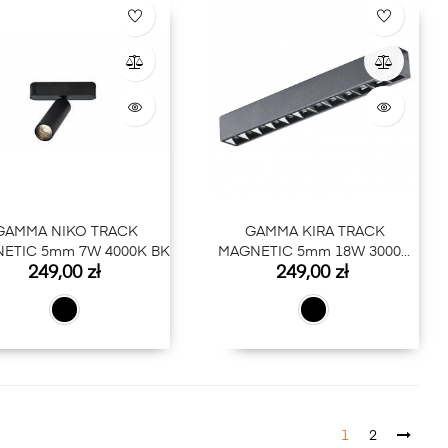
GAMMA NIKO TRACK
GAMMA KIRA TRACK
ETIC 5mm 7W 4000K BK
MAGNETIC 5mm 18W 3000K
Cena
Cena
249,00 zł
249,00 zł
BK
1
2