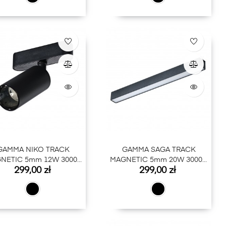
GAMMA NIKO TRACK
GAMMA SAGA TRACK
NETIC 5mm 12W 3000K
MAGNETIC 5mm 20W 3000K
Cena
Cena
299,00 zł
299,00 zł
BK
BK