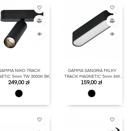
GAMMA NIKO TRACK
GAMMA SANGRIA MILKY
ETIC 5mm 7W 3000K BK
TRACK MAGNETIC 5mm 6W
Cena
Cena
249,00 zł
159,00 zł
4000K BK