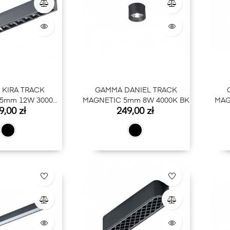
KIRA TRACK
GAMMA DANIEL TRACK
5mm 12W 3000K
MAGNETIC 5mm 8W 4000K BK
MAG
na
Cena
9,00 zł
249,00 zł
BK