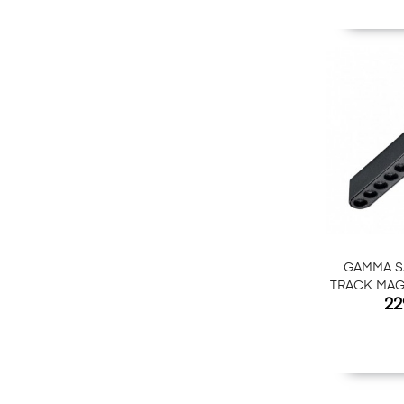
GAMMA S
TRACK MAG
Ce
22
4