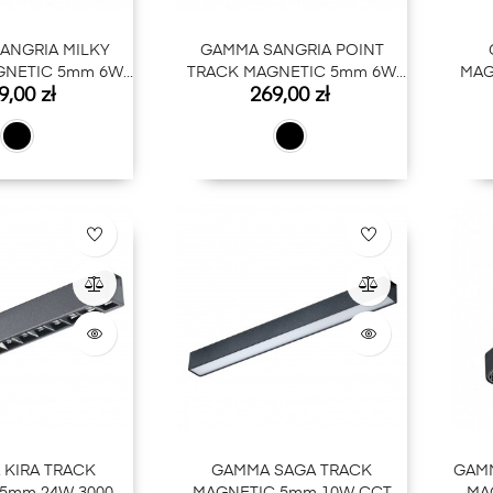
ANGRIA MILKY
GAMMA SANGRIA POINT
GNETIC 5mm 6W
TRACK MAGNETIC 5mm 6W
MAG
na
Cena
9,00 zł
269,00 zł
LUTOOTH BK
CCT BLUTOOTH BK
KIRA TRACK
GAMMA SAGA TRACK
GAMM