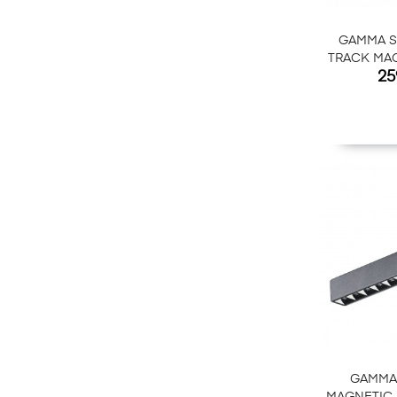
GAMMA S
TRACK MA
Ce
25
CCT B
GAMMA 