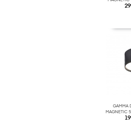
MAGNETIC 
Ce
29
GAMMA 
MAGNETIC 5
Ce
19