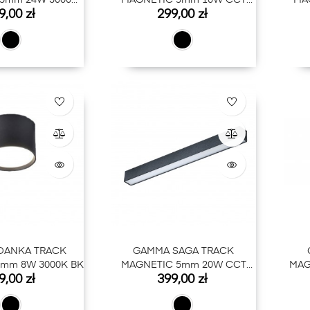
5mm 24W 3000K
MAGNETIC 5mm 10W CCT
MA
na
Cena
9,00 zł
299,00 zł
BK
BLUETOOTH BK
DANKA TRACK
GAMMA SAGA TRACK
mm 8W 3000K BK
MAGNETIC 5mm 20W CCT
MAG
na
Cena
9,00 zł
399,00 zł
BLUETOOTH BK