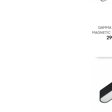
GAMMA 
MAGNETIC 
Ce
29