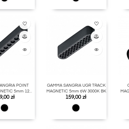
ANGRIA POINT
GAMMA SANGRIA UGR TRACK
NETIC 5mm 12W
MAGNETIC 5mm 6W 3000K BK
MAG
na
Cena
9,00 zł
159,00 zł
000K BK