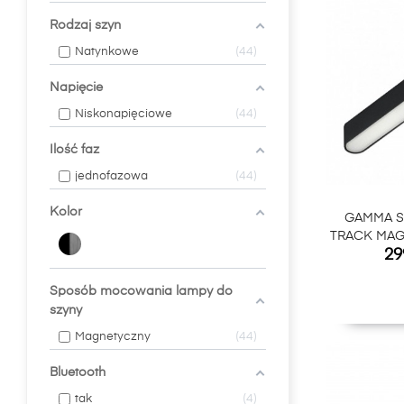
Rodzaj szyn
Natynkowe
44
Napięcie
Niskonapięciowe
44
Ilość faz
jednofazowa
44
Kolor
GAMMA S
TRACK MAG
Ce
29
CCT B
Sposób mocowania lampy do
szyny
Magnetyczny
44
Bluetooth
tak
4