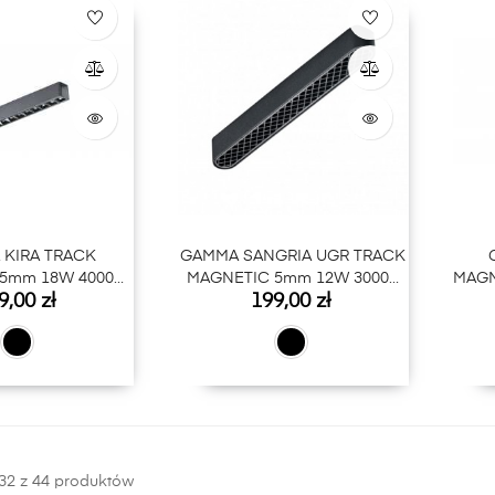
KIRA TRACK
GAMMA SANGRIA UGR TRACK
5mm 18W 4000K
MAGNETIC 5mm 12W 3000K
MAGN
na
Cena
9,00 zł
199,00 zł
BK
BK
32 z 44 produktów