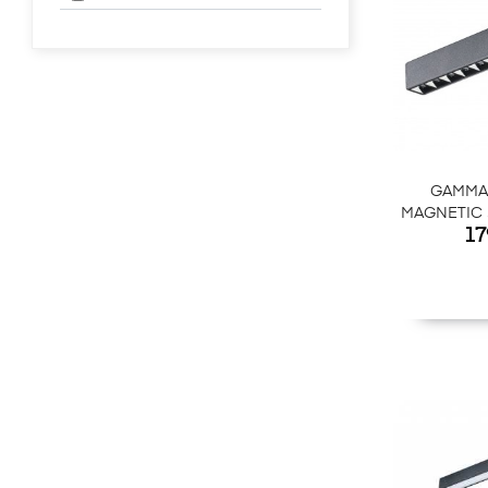
GAMMA 
MAGNETIC 
Ce
17