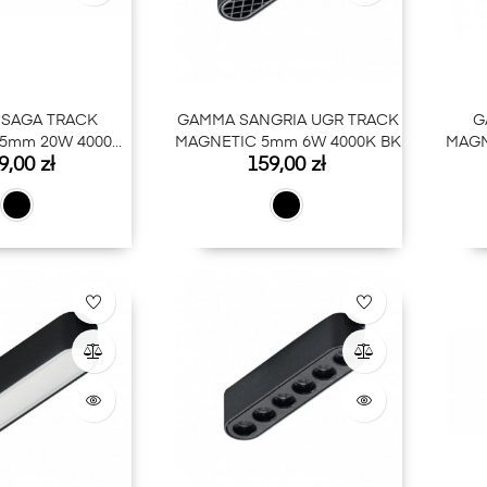
SAGA TRACK
GAMMA SANGRIA UGR TRACK
G
5mm 20W 4000K
MAGNETIC 5mm 6W 4000K BK
MAGN
na
Cena
9,00 zł
159,00 zł
BK