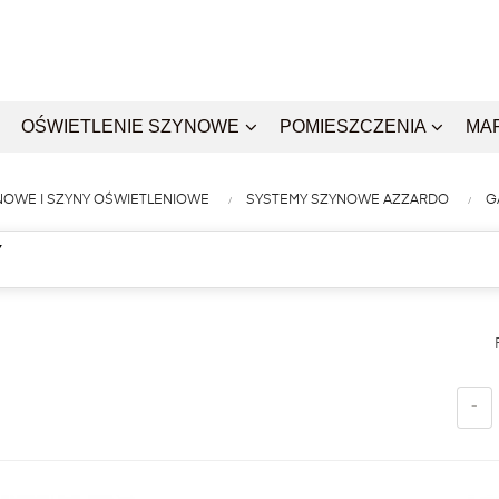
OŚWIETLENIE SZYNOWE
POMIESZCZENIA
MA
NOWE I SZYNY OŚWIETLENIOWE
SYSTEMY SZYNOWE AZZARDO
G
Y
-