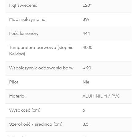
Kąt świecenia
120°
Moc maksymalna
8W
Ilość lumenów
444
Temperatura barwowa (stopnie
4000
Kelvina)
Współczynnik oddawania barw
≥ 90
PIlot
Nie
Materiał
ALUMINIUM / PVC
Wysokość (cm)
6
Szerokość / średnica (cm)
8.5