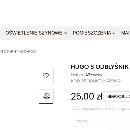
OŚWIETLENIE SZYNOWE
POMIESZCZENIA
MA
EŃ CZARNY AZZARDO
HUGO S ODBŁYŚNIK
Marka:
AZzardo
KOD PRODUKTU:
AZ0832
25,00 zł
NEGOCJUJ 
25,00 zł najniższa cena w ciągu os