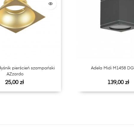
yśnik pierścień szampański
Adela Midi M1458 D
AZzardo
Cena
Cena
25,00 zł
139,00 zł