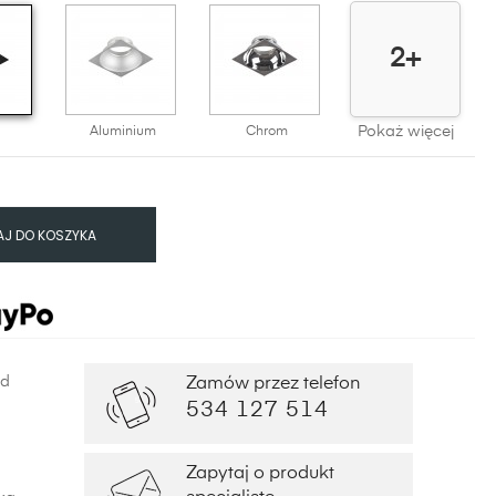
2+
Pokaż więcej
Aluminium
Chrom
J DO KOSZYKA
od
Zamów przez telefon
534 127 514
Zapytaj o produkt