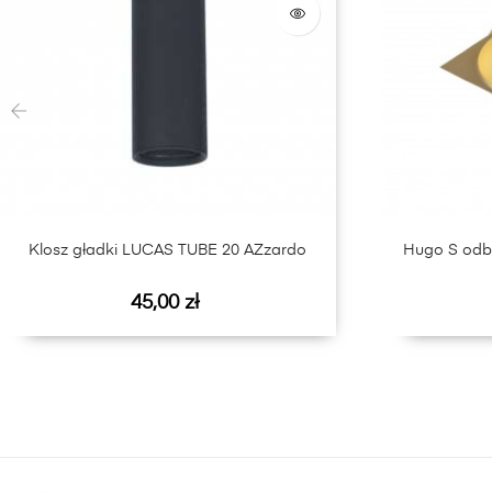
‹
Klosz gładki LUCAS TUBE 20 AZzardo
Hugo S odbł
Cena
45,00 zł