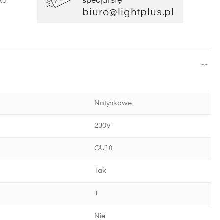
specjalistę
ka
biuro@lightplus.pl
Natynkowe
230V
GU10
Tak
1
Nie