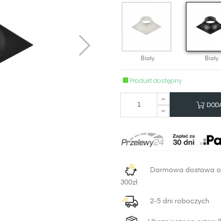
Biały
Biały
Produkt dostępny
DODA
Darmowa dostawa 
300zł
2-5 dni roboczych