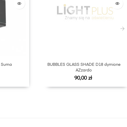
›
G Suma
BUBBLES GLASS SHADE D18 dymione
AZzardo
Cena
90,00 zł