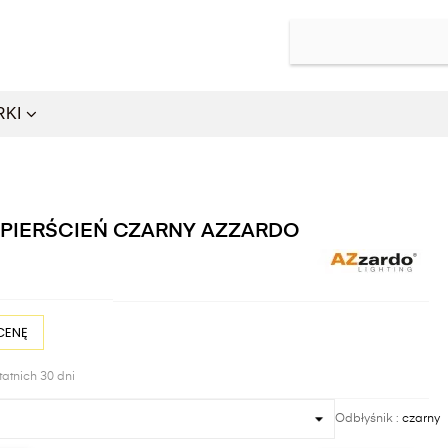
RKI
 PIERŚCIEŃ CZARNY AZZARDO
CENĘ
tatnich 30 dni
Odbłyśnik :
czarny