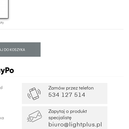
oty
J DO KOSZYKA
od
Zamów przez telefon
534 127 514
Zapytaj o produkt
specjalistę
ka
biuro@lightplus.pl