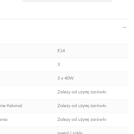
E14
3
3 x 40W
Zależy od użytej żarówki
ie Kelvina)
Zależy od użytej żarówki
ania
Zależy od użytej żarówki
metal / szkło