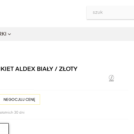
RKI
IET ALDEX BIAŁY / ZŁOTY
NEGOCJUJ CENĘ
statnich 30 dni