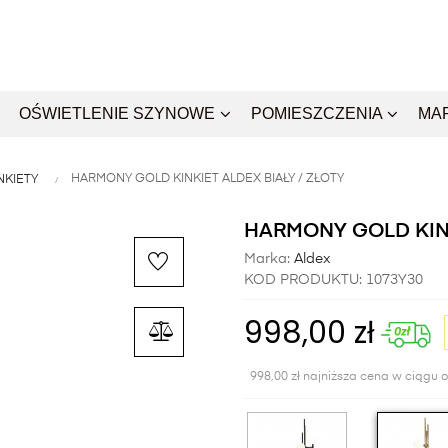
OŚWIETLENIE SZYNOWE
POMIESZCZENIA
MA
HARMONY GOLD KINKIET ALDEX BIAŁY / ZŁOTY
NKIETY
HARMONY GOLD KINK
Marka:
Aldex
KOD PRODUKTU:
1073Y30
998,00 zł
998,00 zł najniższa cena w ciągu o