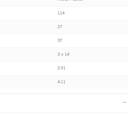
114
27
37
3 x 14
2.91
4.11