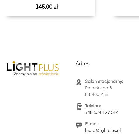
Cena
145,00 zł
Adres
Salon stacjonarny:
Potockiego 3
88-400 Żnin
Telefon:
+48 534 127 514
E-mail:
biuro@lightplus.pl