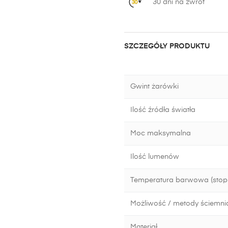
30 dni na zwrot
SZCZEGÓŁY PRODUKTU
Gwint żarówki
Ilość źródła światła
Moc maksymalna
Ilość lumenów
Temperatura barwowa (stopn
Możliwość / metody ściemni
Materiał