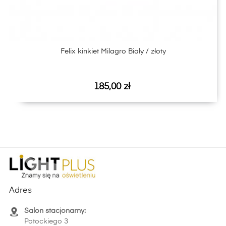
Felix kinkiet Milagro Biały / złoty
Cena
185,00 zł
Adres
Salon stacjonarny:
Potockiego 3