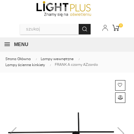
0
MENU
Strona Główna
Lampy wewnętrzne
FRANK A czarny AZzardo
Lampy ścienne kinkiety