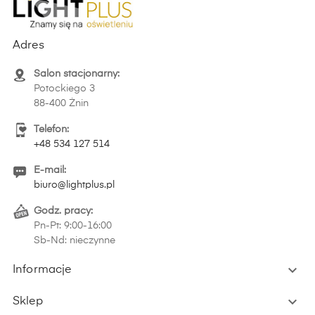
Adres
Salon stacjonarny:
Potockiego 3
88-400 Żnin
Telefon:
+48 534 127 514
E-mail:
biuro@lightplus.pl
Godz. pracy:
Pn-Pt: 9:00-16:00
Sb-Nd: nieczynne

Informacje

Sklep