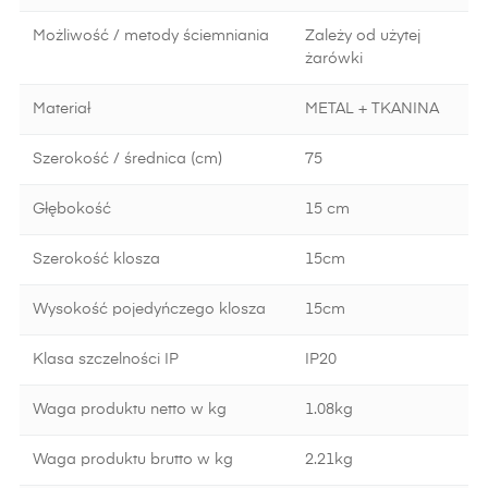
Możliwość / metody ściemniania
Zależy od użytej
żarówki
Materiał
METAL + TKANINA
Szerokość / średnica (cm)
75
Głębokość
15 cm
Szerokość klosza
15cm
Wysokość pojedyńczego klosza
15cm
Klasa szczelności IP
IP20
Waga produktu netto w kg
1.08kg
Waga produktu brutto w kg
2.21kg