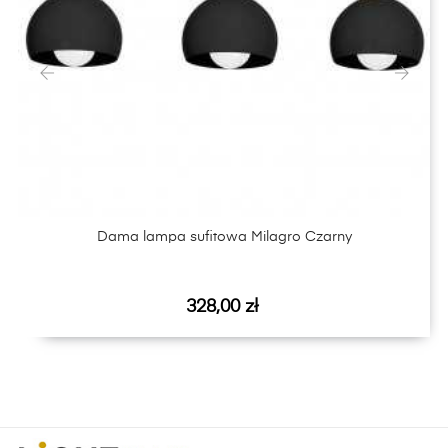
‹
›
Dama lampa sufitowa Milagro Czarny
Cena
328,00 zł