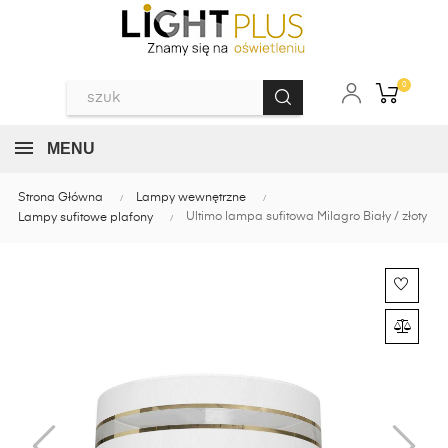
0
MENU
Strona Główna
Lampy wewnętrzne
Ultimo lampa sufitowa Milagro Biały / złoty
Lampy sufitowe plafony