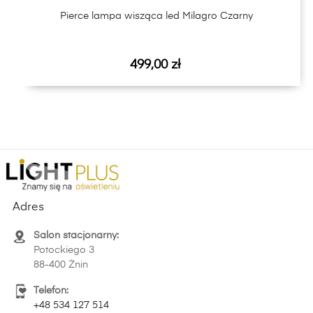
Pierce lampa wisząca led Milagro Czarny
Cena
499,00 zł
Adres
Salon stacjonarny:
Potockiego 3
88-400 Żnin
Telefon:
+48 534 127 514