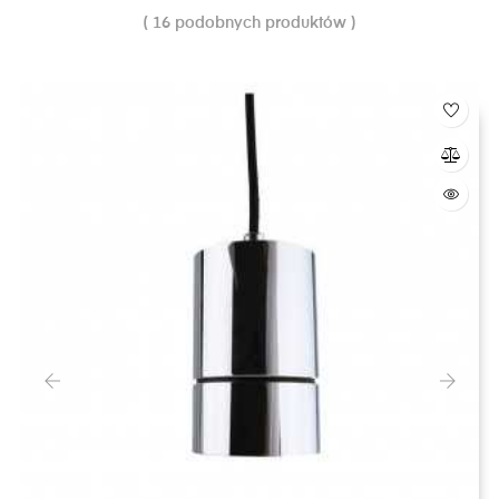
( 16 podobnych produktów )
‹
›