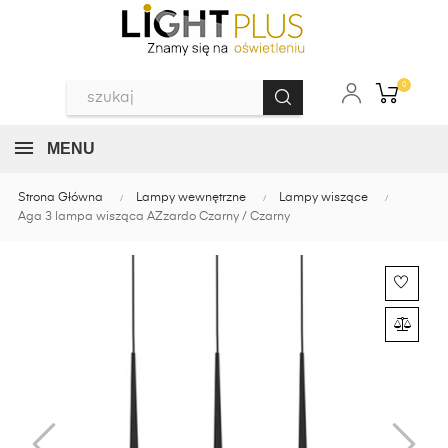
0
MENU
Strona Główna
Lampy wewnętrzne
Lampy wiszące
Aga 3 lampa wisząca AZzardo Czarny / Czarny