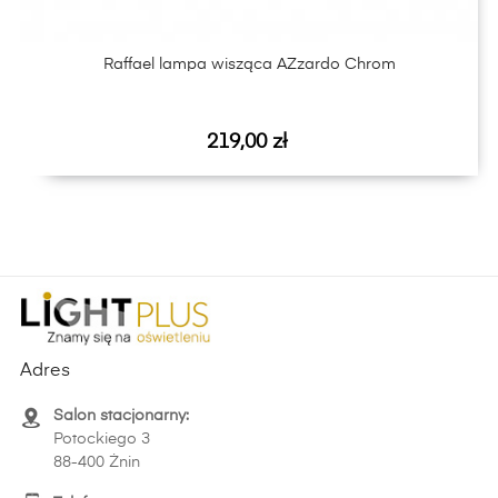
Raffael lampa wisząca AZzardo Chrom
Cena
219,00 zł
Adres
Salon stacjonarny:
Potockiego 3
88-400 Żnin