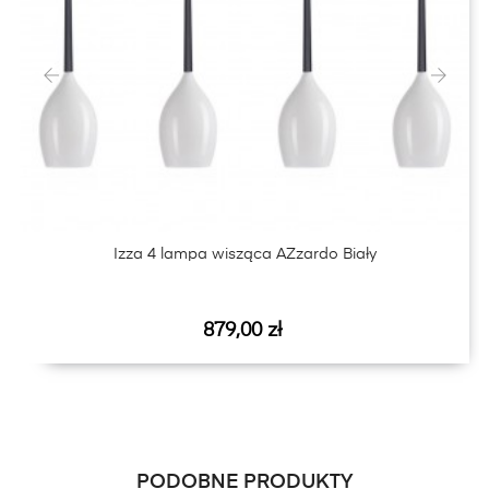
‹
›
Izza 4 lampa wisząca AZzardo Biały
Cena
879,00 zł
PODOBNE PRODUKTY