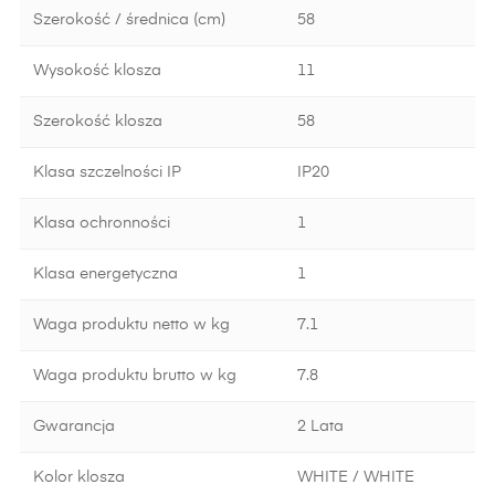
Szerokość / średnica (cm)
58
Wysokość klosza
11
Szerokość klosza
58
Klasa szczelności IP
IP20
Klasa ochronności
1
Klasa energetyczna
1
Waga produktu netto w kg
7.1
Waga produktu brutto w kg
7.8
Gwarancja
2 Lata
Kolor klosza
WHITE / WHITE