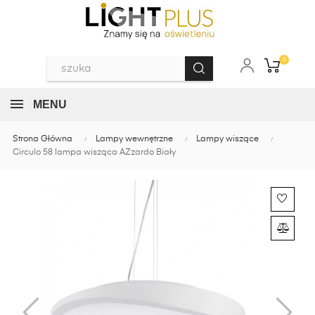
0
MENU
Strona Główna
Lampy wewnętrzne
Lampy wiszące
Circulo 58 lampa wisząca AZzardo Biały