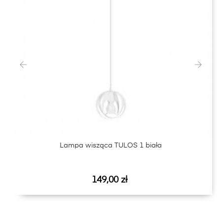
‹
›
Lampa wisząca TULOS 1 biała
Cena
149,00 zł