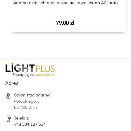
Adamo midst chrome oczko sufitowe chrom AZzardo
Cena
79,00 zł
Adres
Salon stacjonarny:
Potockiego 3
88-400 Żnin
Telefon:
+48 534 127 514