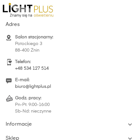
Adres
Salon stacjonarny:
Potockiego 3
88-400 Żnin
Telefon:
+48 534 127 514
E-mail:
biuro@lightplus.pl
Godz. pracy:
Pn-Pt: 9:00-16:00
Sb-Nd: nieczynne

Informacje

Sklep