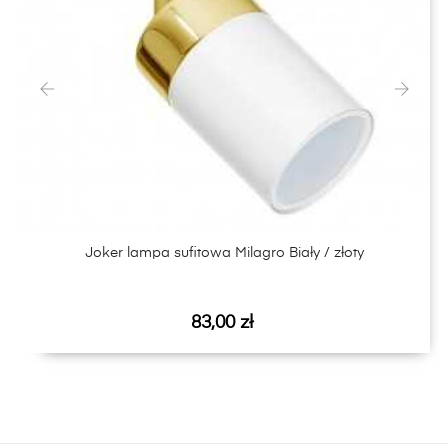
‹
›
Joker lampa sufitowa Milagro Biały / złoty
Cena
83,00 zł