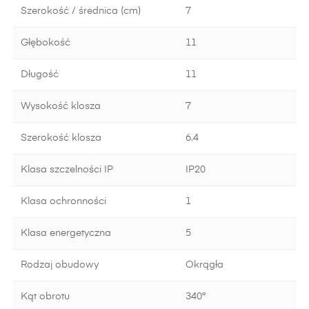
Szerokość / średnica (cm)
7
Głębokość
11
Długość
11
Wysokość klosza
7
Szerokość klosza
6.4
Klasa szczelności IP
IP20
Klasa ochronności
1
Klasa energetyczna
5
Rodzaj obudowy
Okrągła
Kąt obrotu
340°