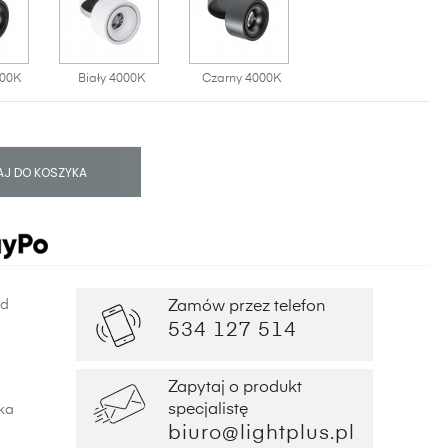
000K
Biały 4000K
Czarny 4000K
J DO KOSZYKA
od
Zamów przez telefon
534 127 514
Zapytaj o produkt
specjalistę
ka
biuro@lightplus.pl