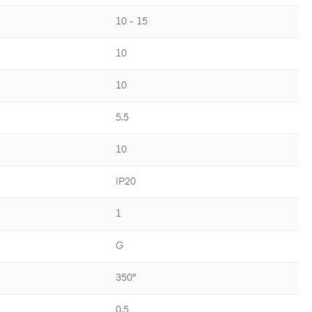
10 - 15
10
10
5.5
10
IP20
1
G
350°
0.5