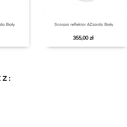
do Biały
Scorpio reflektor AZzardo Biały
Cena
355,00 zł
Z :