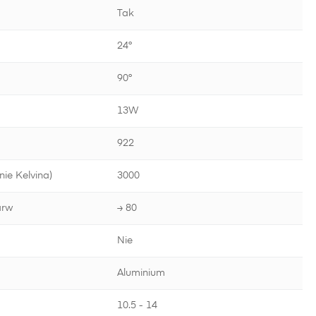
Tak
24°
90°
13W
922
ie Kelvina)
3000
arw
≥ 80
Nie
Aluminium
10.5 - 14