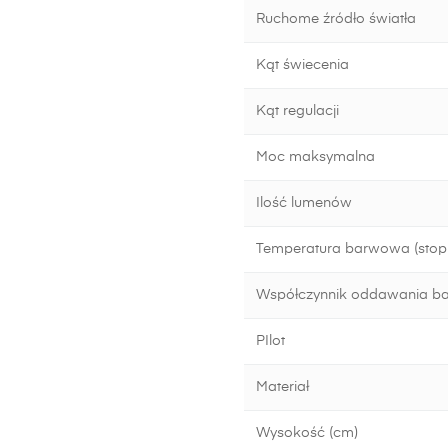
Ruchome źródło światła
Kąt świecenia
Kąt regulacji
Moc maksymalna
Ilość lumenów
Temperatura barwowa (stopn
Współczynnik oddawania b
PIlot
Materiał
Wysokość (cm)