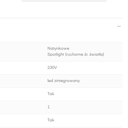
Natynkowe
Spotlight (ruchome źr. światła)
230V
led zintegrowany
Tak
1
Tak