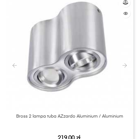
‹
›
Bross 2 lampa tuba AZzardo Aluminium / Aluminium
Cena
219,00 zł