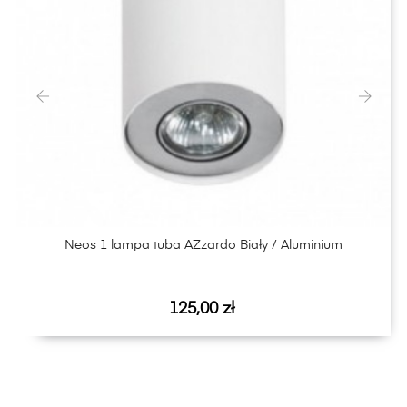
‹
›
Neos 1 lampa tuba AZzardo Biały / Aluminium
Cena
125,00 zł