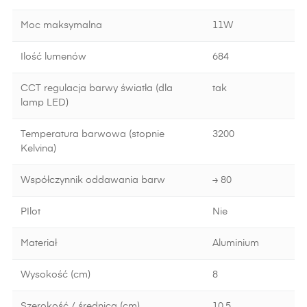
Moc maksymalna
11W
Ilość lumenów
684
CCT regulacja barwy światła (dla
tak
lamp LED)
Temperatura barwowa (stopnie
3200
Kelvina)
Współczynnik oddawania barw
≥ 80
PIlot
Nie
Materiał
Aluminium
Wysokość (cm)
8
Szerokość / średnica (cm)
10.5