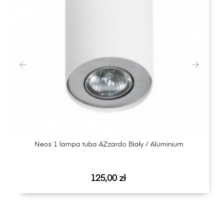
‹
›
Neos 1 lampa tuba AZzardo Biały / Aluminium
Cena
125,00 zł