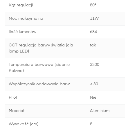
Kąt regulacji
80°
Moc maksymalna
11W
Ilość lumenów
684
CCT regulacja barwy światła (dla
tak
lamp LED)
Temperatura barwowa (stopnie
3200
Kelvina)
Współczynnik oddawania barw
≥ 80
PIlot
Nie
Materiał
Aluminium
Wysokość (cm)
8