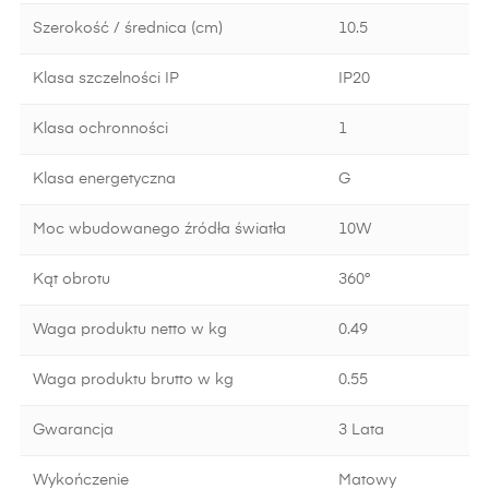
Szerokość / średnica (cm)
10.5
Klasa szczelności IP
IP20
Klasa ochronności
1
Klasa energetyczna
G
Moc wbudowanego źródła światła
10W
Kąt obrotu
360°
Waga produktu netto w kg
0.49
Waga produktu brutto w kg
0.55
Gwarancja
3 Lata
Wykończenie
Matowy