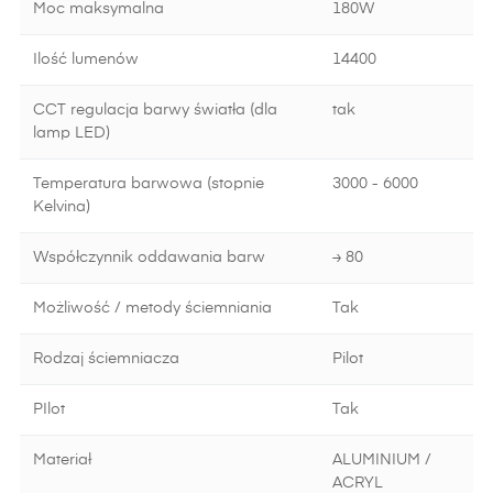
Moc maksymalna
180W
Ilość lumenów
14400
CCT regulacja barwy światła (dla
tak
lamp LED)
Temperatura barwowa (stopnie
3000 - 6000
Kelvina)
Współczynnik oddawania barw
≥ 80
Możliwość / metody ściemniania
Tak
Rodzaj ściemniacza
Pilot
PIlot
Tak
Materiał
ALUMINIUM /
ACRYL