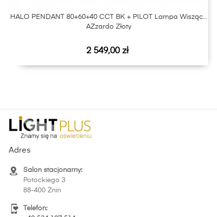
HALO PENDANT 80+60+40 CCT BK + PILOT Lampa Wisząca
AZzardo Złoty
Cena
2 549,00 zł
Adres
Salon stacjonarny:
Potockiego 3
88-400 Żnin
Telefon: