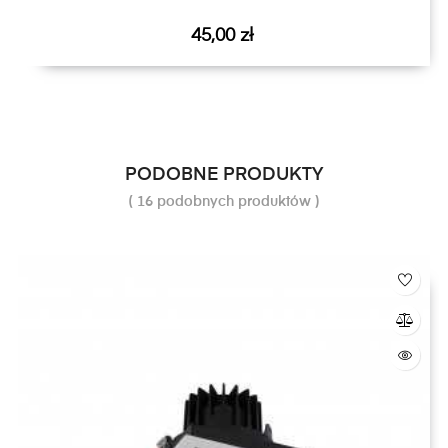
Cena
45,00 zł
PODOBNE PRODUKTY
( 16 podobnych produktów )