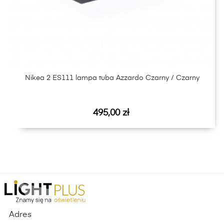
‹
›
Nikea 2 ES111 lampa tuba Azzardo Czarny / Czarny
Cena
495,00 zł
Adres