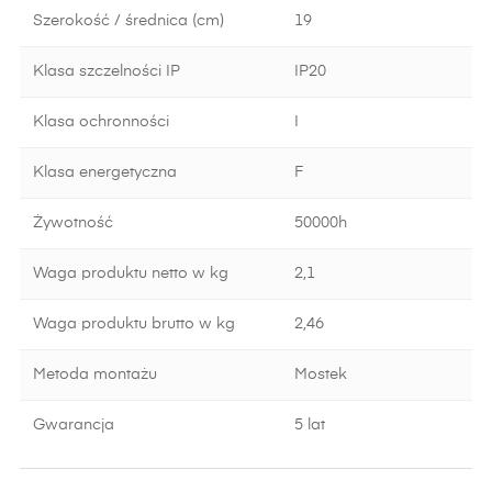
Szerokość / średnica (cm)
19
Klasa szczelności IP
IP20
Klasa ochronności
I
Klasa energetyczna
F
Żywotność
50000h
Waga produktu netto w kg
2,1
Waga produktu brutto w kg
2,46
Metoda montażu
Mostek
Gwarancja
5 lat